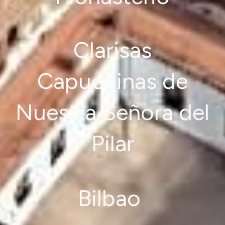
Clarisas
Capuchinas de
Nuestra Señora del
Pilar
Bilbao