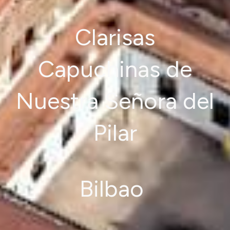
Clarisas
Capuchinas de
Nuestra Señora del
Pilar
Bilbao